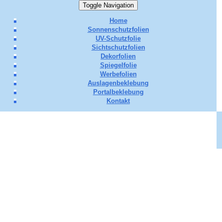
Toggle Navigation
Home
Sonnenschutzfolien
UV-Schutzfolie
Sichtschutzfolien
Dekorfolien
Spiegelfolie
Werbefolien
Auslagenbeklebung
Portalbeklebung
Kontakt