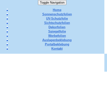
Toggle Navigation
Home
Sonnenschutzfolien
UV-Schutzfolie
Sichtschutzfolien
Dekorfolien
Spiegelfolie
Werbefolien
Auslagenbeklebung
Portalbeklebung
Kontakt