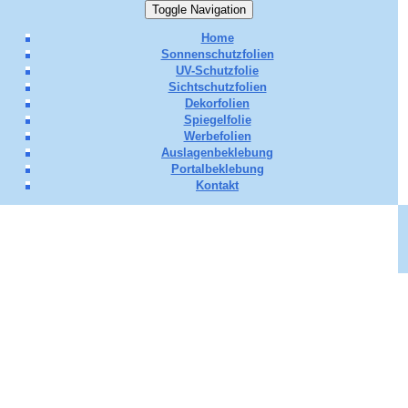
Toggle Navigation
Home
Sonnenschutzfolien
UV-Schutzfolie
Sichtschutzfolien
Dekorfolien
Spiegelfolie
Werbefolien
Auslagenbeklebung
Portalbeklebung
Kontakt